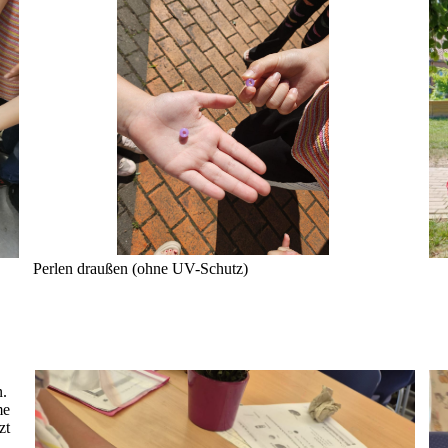
Perlen draußen (ohne UV-Schutz)
n.
me
zt