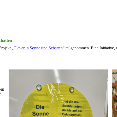
chatten
rojekt „
Clever in Sonne und Schatten
“ teilgenommen. Eine Initiative, 
zen
d