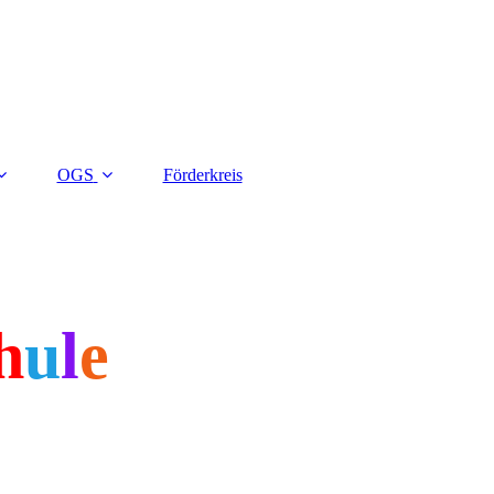
OGS
Förderkreis
h
u
l
e