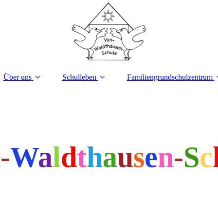
Über uns
Schulleben
Familiengrundschulzentrum
n
-
W
a
l
d
t
h
a
u
s
e
n
-
S
c