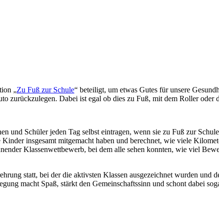
ion „
Zu Fuß zur Schule
“ beteiligt, um etwas Gutes für unsere Gesun
to zurückzulegen. Dabei ist egal ob dies zu Fuß, mit dem Roller oder 
n und Schüler jeden Tag selbst eintragen, wenn sie zu Fuß zur Schule
Kinder insgesamt mitgemacht haben und berechnet, wie viele Kilomet
annender Klassenwettbewerb, bei dem alle sehen konnten, wie viel Be
hrung statt, bei der die aktivsten Klassen ausgezeichnet wurden und d
ewegung macht Spaß, stärkt den Gemeinschaftssinn und schont dabei sog