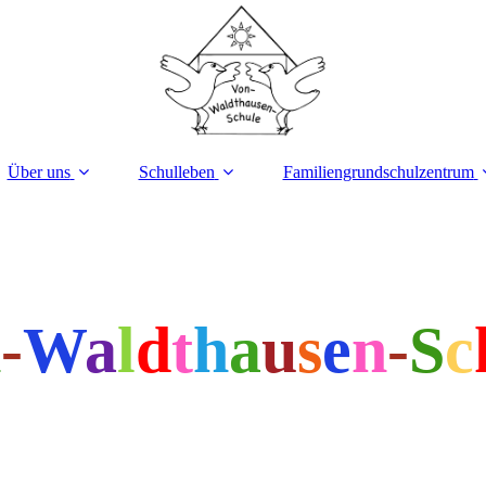
Über uns
Schulleben
Familiengrundschulzentrum
n
-
W
a
l
d
t
h
a
u
s
e
n
-
S
c