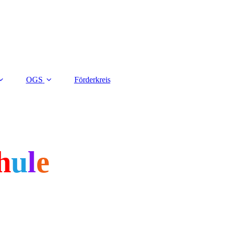
OGS
Förderkreis
h
u
l
e